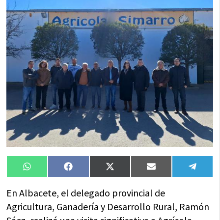
Compartir
Compartir
Compartir
Compartir
Compa
WhatsApp
Facebook
X
Email
Tele
en
en
en
en
en
(Twitter)
En Albacete, el delegado provincial de
Agricultura, Ganadería y Desarrollo Rural, Ramón