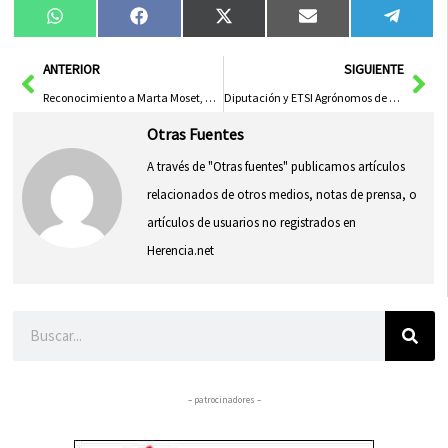
Compartir
Compartir
Compartir
Compartir
Compa
WhatsApp
Facebook
X
Email
Tele
en
en
en
en
en
(Twitter)
Ant
Sig
ANTERIOR
SIGUIENTE
Reconocimiento a Marta Moset, Marta del Pozo, Marta Montero, Mari Carmen Herraiz, Mª Gloria Nieto y al CD Hoz del Júcar de Patinaje con Elvira Villarreal
Diputación y ETSI Agrónomos de Ciudad Real Fomentan la Formación en el Sector Agroalimentario y Vitivinícola
Otras Fuentes
A través de "Otras fuentes" publicamos artículos
relacionados de otros medios, notas de prensa, o
artículos de usuarios no registrados en
Herencia.net
Buscar
– patrocinadores –