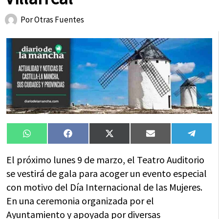
Por
Otras Fuentes
Compartir
Compartir
Compartir
Compartir
Compa
WhatsApp
Facebook
X
Email
Tele
en
en
en
en
en
(Twitter)
El próximo lunes 9 de marzo, el Teatro Auditorio
se vestirá de gala para acoger un evento especial
con motivo del Día Internacional de las Mujeres.
En una ceremonia organizada por el
Ayuntamiento y apoyada por diversas