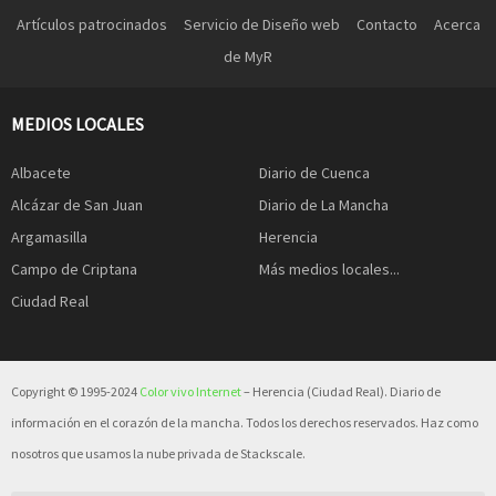
Artículos patrocinados
Servicio de Diseño web
Contacto
Acerca
de MyR
MEDIOS LOCALES
Albacete
Diario de Cuenca
Alcázar de San Juan
Diario de La Mancha
Argamasilla
Herencia
Campo de Criptana
Más medios locales...
Ciudad Real
Copyright © 1995-2024
Color vivo Internet
– Herencia (Ciudad Real). Diario de
información en el corazón de la mancha. Todos los derechos reservados. Haz como
nosotros que usamos la nube privada de Stackscale.