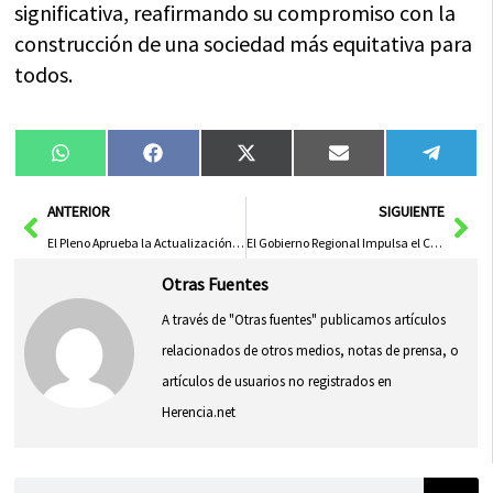
significativa, reafirmando su compromiso con la
construcción de una sociedad más equitativa para
todos.
Compartir
Compartir
Compartir
Compartir
Compa
WhatsApp
Facebook
X
Email
Tele
en
en
en
en
en
(Twitter)
Ant
Sig
ANTERIOR
SIGUIENTE
El Pleno Aprueba la Actualización de la Ordenanza Fiscal del ICIO con Nuevas Bonificaciones
El Gobierno Regional Impulsa el Cultivo del Ajo con Ayudas FOCAL para Modernizar el Sector Agrícola
Otras Fuentes
A través de "Otras fuentes" publicamos artículos
relacionados de otros medios, notas de prensa, o
artículos de usuarios no registrados en
Herencia.net
Buscar