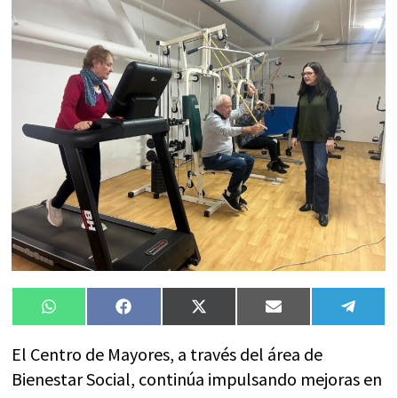
Compartir
Compartir
Compartir
Compartir
Compa
WhatsApp
Facebook
X
Email
Tele
en
en
en
en
en
(Twitter)
El Centro de Mayores, a través del área de
Bienestar Social, continúa impulsando mejoras en