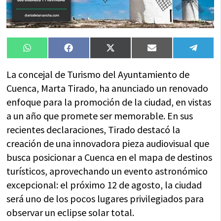
Compartir
Compartir
Compartir
Compartir
Compa
WhatsApp
Facebook
X
Email
Tele
en
en
en
en
en
(Twitter)
La concejal de Turismo del Ayuntamiento de
Cuenca, Marta Tirado, ha anunciado un renovado
enfoque para la promoción de la ciudad, en vistas
a un año que promete ser memorable. En sus
recientes declaraciones, Tirado destacó la
creación de una innovadora pieza audiovisual que
busca posicionar a Cuenca en el mapa de destinos
turísticos, aprovechando un evento astronómico
excepcional: el próximo 12 de agosto, la ciudad
será uno de los pocos lugares privilegiados para
observar un eclipse solar total.