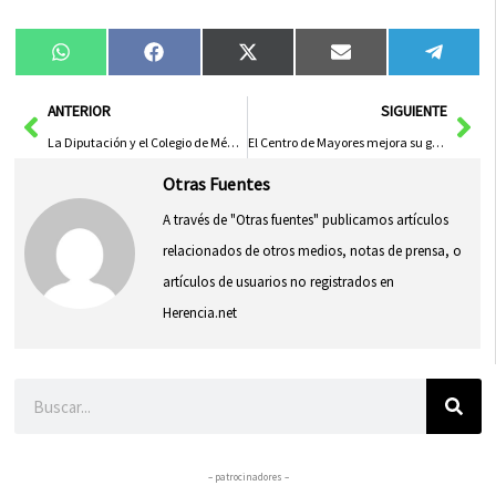
Compartir
Compartir
Compartir
Compartir
Compa
WhatsApp
Facebook
X
Email
Tele
en
en
en
en
en
(Twitter)
Ant
Sig
ANTERIOR
SIGUIENTE
La Diputación y el Colegio de Médicos Se Unen para Honrar a los Profesionales Caídos por la COVID-19
El Centro de Mayores mejora su gimnasio y renueva la calefacción para reforzar el bienestar de sus usuarios
Otras Fuentes
A través de "Otras fuentes" publicamos artículos
relacionados de otros medios, notas de prensa, o
artículos de usuarios no registrados en
Herencia.net
Buscar
– patrocinadores –