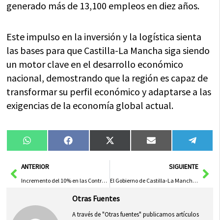
generado más de 13,100 empleos en diez años.
Este impulso en la inversión y la logística sienta
las bases para que Castilla-La Mancha siga siendo
un motor clave en el desarrollo económico
nacional, demostrando que la región es capaz de
transformar su perfil económico y adaptarse a las
exigencias de la economía global actual.
Compartir
Compartir
Compartir
Compartir
Compa
WhatsApp
Facebook
X
Email
Tele
en
en
en
en
en
(Twitter)
Ant
Sig
ANTERIOR
SIGUIENTE
Incremento del 10% en las Contrataciones Temporales en CLM para 2025
El Gobierno de Castilla-La Mancha Invierte Millones para Impulsar la Juventud en el Sector Agrícola
Otras Fuentes
A través de "Otras fuentes" publicamos artículos