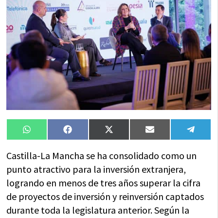
Compartir
Compartir
Compartir
Compartir
Compa
WhatsApp
Facebook
X
Email
Tele
en
en
en
en
en
(Twitter)
Castilla-La Mancha se ha consolidado como un
punto atractivo para la inversión extranjera,
logrando en menos de tres años superar la cifra
de proyectos de inversión y reinversión captados
durante toda la legislatura anterior. Según la