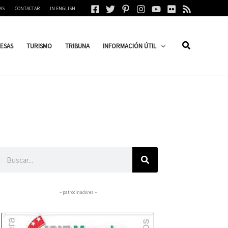
AS
CONTACTAR
IN ENGLISH
ESAS
TURISMO
TRIBUNA
INFORMACIÓN ÚTIL
Buscar
– patrocinadores –