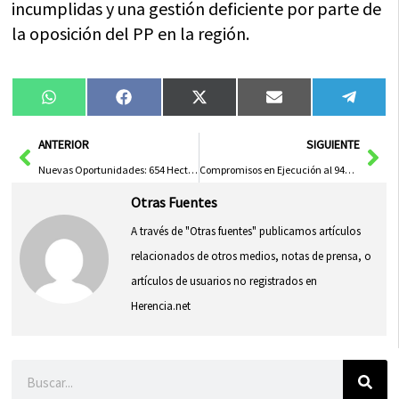
incumplidas y una gestión deficiente por parte de
la oposición del PP en la región.
Compartir
Compartir
Compartir
Compartir
Compa
WhatsApp
Facebook
X
Email
Tele
en
en
en
en
en
(Twitter)
Ant
Sig
ANTERIOR
SIGUIENTE
Nuevas Oportunidades: 654 Hectáreas en la Margen Derecha del Tajo
Compromisos en Ejecución al 94%: Un Hito de Eficiencia y Progreso
Otras Fuentes
A través de "Otras fuentes" publicamos artículos
relacionados de otros medios, notas de prensa, o
artículos de usuarios no registrados en
Herencia.net
Buscar