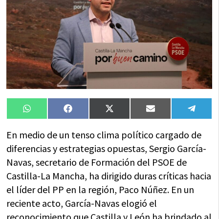
Compartir
Compartir
Compartir
Compartir
Compa
WhatsApp
Facebook
X
Email
Tele
en
en
en
en
en
(Twitter)
En medio de un tenso clima político cargado de
diferencias y estrategias opuestas, Sergio García-
Navas, secretario de Formación del PSOE de
Castilla-La Mancha, ha dirigido duras críticas hacia
el líder del PP en la región, Paco Núñez. En un
reciente acto, García-Navas elogió el
reconocimiento que Castilla y León ha brindado al