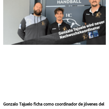
k
a
s
m
t
Gonzalo Tajuelo ficha como coordinador de jóvenes del