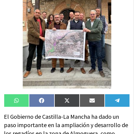
Compartir
Compartir
Compartir
Compartir
Compa
WhatsApp
Facebook
X
Email
Tele
en
en
en
en
en
(Twitter)
El Gobierno de Castilla-La Mancha ha dado un
paso importante en la ampliación y desarrollo de
los regadíos en la zona de Almoguera, como