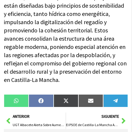
están diseñadas bajo principios de sostenibilidad
y eficiencia, tanto hídrica como energética,
impulsando la digitalización del regadío y
promoviendo la cohesión territorial. Estos
avances consolidan la estructura de una área
regable moderna, poniendo especial atención en
las regiones afectadas por la despoblación, y
reflejan el compromiso del gobierno regional con
el desarrollo rural y la preservación del entorno
en Castilla-La Mancha.
Compartir
Compartir
Compartir
Compartir
Compa
WhatsApp
Facebook
X
Email
Tele
en
en
en
en
en
(Twitter)
Ant
Sig
ANTERIOR
SIGUIENTE
UGT Albacete Alerta Sobre Aumento de Precios y Escasez de Viviendas en la Región
El PSOE de Castilla-La Mancha Aborda Nuevas Reformas Educativas