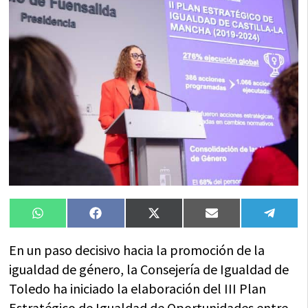
Compartir
Compartir
Compartir
Compartir
Compa
WhatsApp
Facebook
X
Email
Tele
en
en
en
en
en
(Twitter)
En un paso decisivo hacia la promoción de la
igualdad de género, la Consejería de Igualdad de
Toledo ha iniciado la elaboración del III Plan
Estratégico de Igualdad de Oportunidades entre