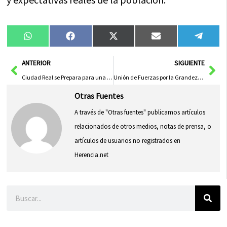
Compartir
Compartir
Compartir
Compartir
Compa
WhatsApp
Facebook
X
Email
Tele
en
en
en
en
en
(Twitter)
Ant
Sig
ANTERIOR
SIGUIENTE
Ciudad Real se Prepara para una Semana Santa Especial tras 20 Años como Fiesta de Interés Turístico Nacional
Unión de Fuerzas por la Grandeza de la Sanidad Pública y Rosae
Otras Fuentes
A través de "Otras fuentes" publicamos artículos
relacionados de otros medios, notas de prensa, o
artículos de usuarios no registrados en
Herencia.net
Buscar