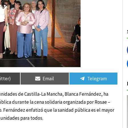
rtir
rtir
Compartir
Compartir
Compartir
Compartir
en
en
en
en
itter)
Email
Telegram
nidades de Castilla-La Mancha, Blanca Fernández, ha
lica durante la cena solidaria organizada por Rosae –
o. Fernández enfatizó que la sanidad pública es el mayor
tunidades para todos.