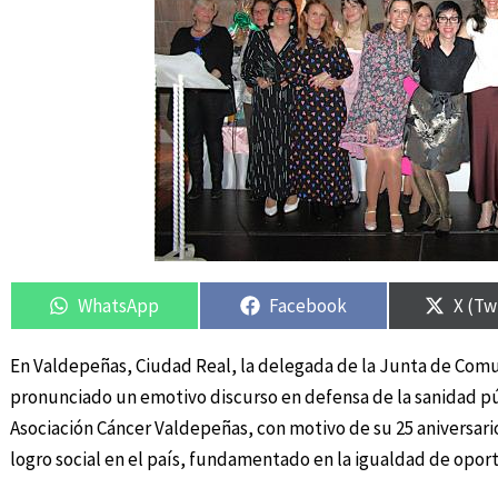
Compartir
Compartir
Compartir
Compartir
Compa
Compa
en
en
en
en
en
en
WhatsApp
Facebook
X (Tw
En Valdepeñas, Ciudad Real, la delegada de la Junta de Comu
pronunciado un emotivo discurso en defensa de la sanidad púb
Asociación Cáncer Valdepeñas, con motivo de su 25 aniversari
logro social en el país, fundamentado en la igualdad de opor