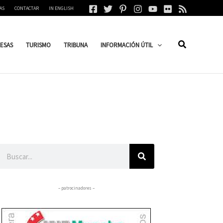
AS
CONTACTAR
IN ENGLISH
ESAS
TURISMO
TRIBUNA
INFORMACIÓN ÚTIL
Buscar
– patrocinadores –