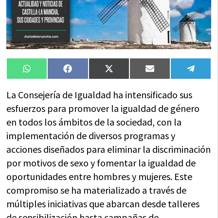
Compartir
Compartir
Compartir
Compartir
Compa
WhatsApp
Facebook
X
Email
Tele
en
en
en
en
en
(Twitter)
La Consejería de Igualdad ha intensificado sus
esfuerzos para promover la igualdad de género
en todos los ámbitos de la sociedad, con la
implementación de diversos programas y
acciones diseñados para eliminar la discriminación
por motivos de sexo y fomentar la igualdad de
oportunidades entre hombres y mujeres. Este
compromiso se ha materializado a través de
múltiples iniciativas que abarcan desde talleres
de sensibilización hasta campañas de