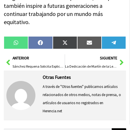
también inspire a futuras generaciones a
continuar trabajando por un mundo más
equitativo.
Compartir
Compartir
Compartir
Compartir
Compa
WhatsApp
Facebook
X
Email
Tele
en
en
en
en
en
(Twitter)
Ant
Sig
ANTERIOR
SIGUIENTE
Sánchez Requena Solicita Explicaciones a PP y Vox por su Oposición a Medidas Anticrisis
La Dedicación de Martín de la Leona y ‘La Higuera Quimera’ en la Literatura Juvenil de la Diputación
Otras Fuentes
A través de "Otras fuentes" publicamos artículos
relacionados de otros medios, notas de prensa, o
artículos de usuarios no registrados en
Herencia.net