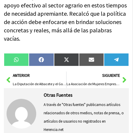
apoyo efectivo al sector agrario en estos tiempos
de necesidad apremiante. Recalcó que la política
de acción debe enfocarse en brindar soluciones
concretas y reales, más allá de las palabras
vacías.
Compartir
Compartir
Compartir
Compartir
Compa
WhatsApp
Facebook
X
Email
Tele
en
en
en
en
en
(Twitter)
Ant
Sig
ANTERIOR
SIGUIENTE
La Diputación de Albacete y el Gobierno Regional Promueven la Proyección Internacional del Sector Agroalimentario en Alimentaria
La Asociación de Mujeres Empresarias AGEMA Fomenta Capacitación Digital en Guadalajara
Otras Fuentes
A través de "Otras fuentes" publicamos artículos
relacionados de otros medios, notas de prensa, o
artículos de usuarios no registrados en
Herencia.net