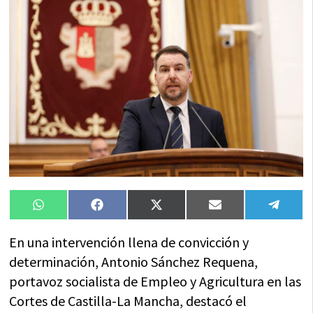
Compartir
Compartir
Compartir
Compartir
Compa
WhatsApp
Facebook
X
Email
Tele
en
en
en
en
en
(Twitter)
En una intervención llena de convicción y
determinación, Antonio Sánchez Requena,
portavoz socialista de Empleo y Agricultura en las
Cortes de Castilla-La Mancha, destacó el