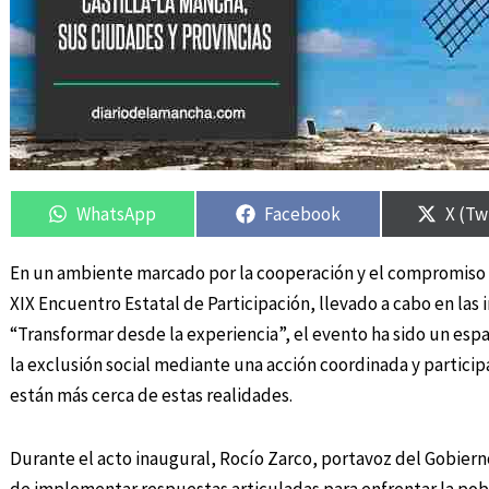
Compartir
Compartir
Compartir
Compartir
Compa
Compa
en
en
en
en
en
en
WhatsApp
Facebook
X (Tw
En un ambiente marcado por la cooperación y el compromiso so
XIX Encuentro Estatal de Participación, llevado a cabo en las 
“Transformar desde la experiencia”, el evento ha sido un espa
la exclusión social mediante una acción coordinada y partici
están más cerca de estas realidades.
Durante el acto inaugural, Rocío Zarco, portavoz del Gobiern