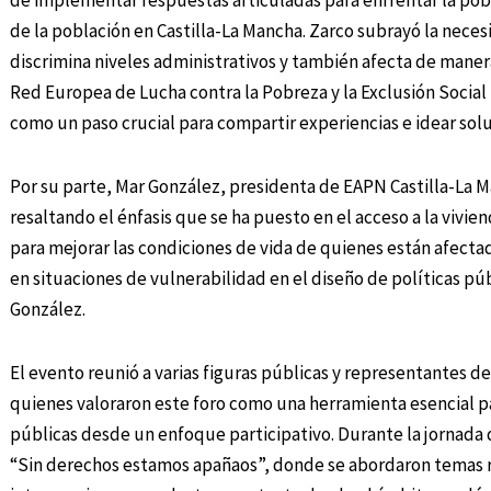
de implementar respuestas articuladas para enfrentar la pob
de la población en Castilla-La Mancha. Zarco subrayó la neces
discrimina niveles administrativos y también afecta de manera
Red Europea de Lucha contra la Pobreza y la Exclusión Social
como un paso crucial para compartir experiencias e idear solu
Por su parte, Mar González, presidenta de EAPN Castilla-La Man
resaltando el énfasis que se ha puesto en el acceso a la vivi
para mejorar las condiciones de vida de quienes están afectad
en situaciones de vulnerabilidad en el diseño de políticas p
González.
El evento reunió a varias figuras públicas y representantes d
quienes valoraron este foro como una herramienta esencial para
públicas desde un enfoque participativo. Durante la jornada 
“Sin derechos estamos apañaos”, donde se abordaron temas rel