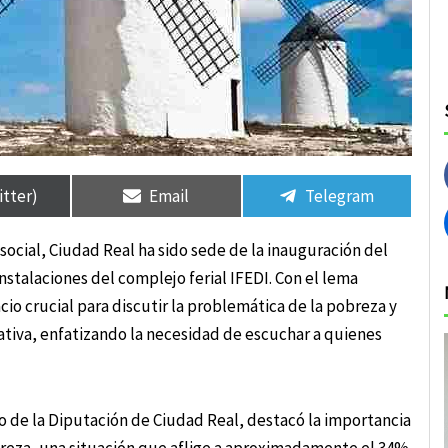
rtir
rtir
Compartir
Compartir
Compartir
Compartir
en
en
en
en
itter)
Email
Telegram
cial, Ciudad Real ha sido sede de la inauguración del
instalaciones del complejo ferial IFEDI. Con el lema
cio crucial para discutir la problemática de la pobreza y
pativa, enfatizando la necesidad de escuchar a quienes
o de la Diputación de Ciudad Real, destacó la importancia