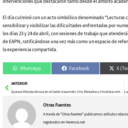
intervenciones que destacaron tanto desde el ámbito académ
El día culminó con un acto simbólico denominado “Lecturas c
sensibilizar y visibilizar las dificultades enfrentadas por nu
los días 23 y 24 de abril, con sesiones de trabajo que atenderá
de EAPN, ratificándose una vez más como un espacio de refere
la experiencia compartida.
WhatsApp
Facebook
X (Tw
Ant
ANTERIOR
Quesos Villarejo Arrasa en el Salón Gourmets: Oro, Medallas y Finalistas entre 801 Quesos
Otras Fuentes
A través de "Otras fuentes" publicamos artículos relac
registrados en Herencia.net