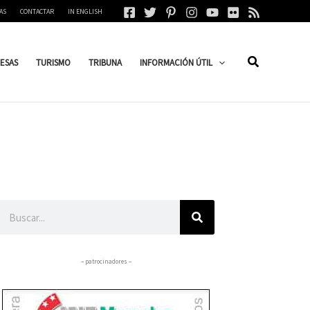
AS
CONTACTAR
IN ENGLISH
ESAS
TURISMO
TRIBUNA
INFORMACIÓN ÚTIL
Buscar
– patrocinadores –