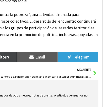
ico como social.
ontra la pobreza”, una actividad diseñada para
merosos colectivos. El desarrollo del encuentro continuará
n a los grupos de participación de las redes territoriales
ncia en la promoción de políticas inclusivas apoyadas en
itter)
Email
Telegram
Sigui
SIGUIENTE
La cantera del balonmano herenciano acompaña al Senior de Primera Nacional en el Polideportivo Municipal
ionados de otros medios, notas de prensa, o artículos de usuarios no