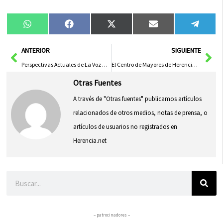
Compartir
Compartir
Compartir
Compartir
Compa
WhatsApp
Facebook
X
Email
Tele
en
en
en
en
en
(Twitter)
Ant
Sig
ANTERIOR
SIGUIENTE
Perspectivas Actuales de La Voz de UGT en Castilla-La Mancha
El Centro de Mayores de Herencia abre inscripciones para su Curso de Verano
Otras Fuentes
A través de "Otras fuentes" publicamos artículos
relacionados de otros medios, notas de prensa, o
artículos de usuarios no registrados en
Herencia.net
Buscar
– patrocinadores –