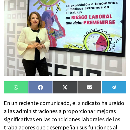
Compartir
Compartir
Compartir
Compartir
Compa
WhatsApp
Facebook
X
Email
Tele
en
en
en
en
en
(Twitter)
En un reciente comunicado, el sindicato ha urgido
a las administraciones a proporcionar mejoras
significativas en las condiciones laborales de los
trabajadores que desempeñan sus funciones al