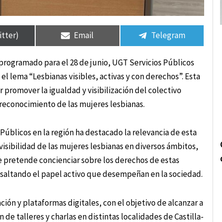
rtir
rtir
Compartir
Compartir
Compartir
Compartir
en
en
en
en
itter)
Email
Telegram
programado para el 28 de junio, UGT Servicios Públicos
l lema “Lesbianas visibles, activas y con derechos”. Esta
r promover la igualdad y visibilización del colectivo
econocimiento de las mujeres lesbianas.
 Públicos en la región ha destacado la relevancia de esta
isibilidad de las mujeres lesbianas en diversos ámbitos,
e pretende concienciar sobre los derechos de estas
esaltando el papel activo que desempeñan en la sociedad.
ión y plataformas digitales, con el objetivo de alcanzar a
de talleres y charlas en distintas localidades de Castilla-