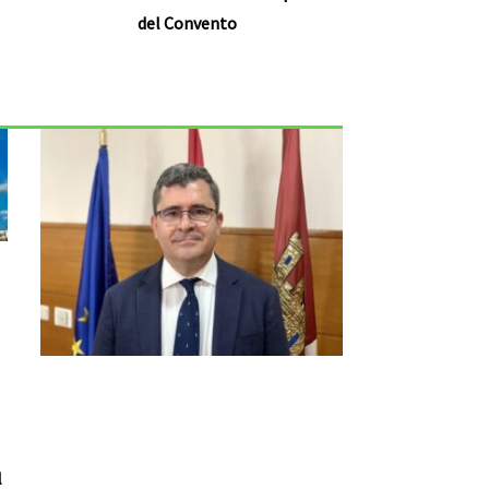
del Convento
l