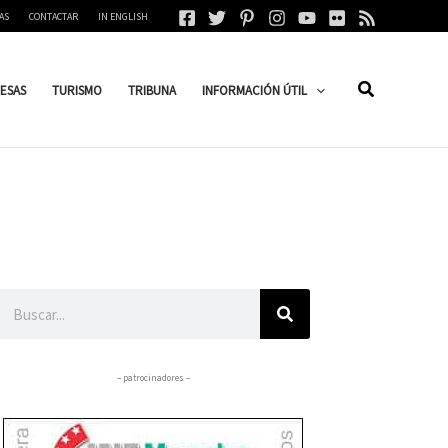
AS
CONTACTAR
IN ENGLISH
ESAS
TURISMO
TRIBUNA
INFORMACIÓN ÚTIL
Buscar
– patrocinadores –