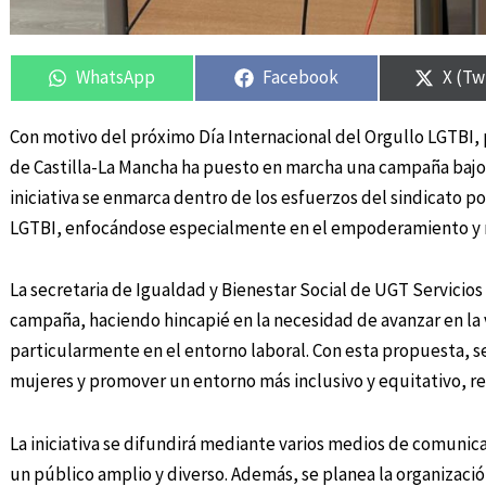
Compartir
Compartir
Compartir
Compartir
Compa
Compa
en
en
en
en
en
en
WhatsApp
Facebook
X (Tw
Con motivo del próximo Día Internacional del Orgullo LGTBI, 
de Castilla-La Mancha ha puesto en marcha una campaña bajo e
iniciativa se enmarca dentro de los esfuerzos del sindicato po
LGTBI, enfocándose especialmente en el empoderamiento y r
La secretaria de Igualdad y Bienestar Social de UGT Servicios
campaña, haciendo hincapié en la necesidad de avanzar en la v
particularmente en el entorno laboral. Con esta propuesta, s
mujeres y promover un entorno más inclusivo y equitativo, r
La iniciativa se difundirá mediante varios medios de comunicac
un público amplio y diverso. Además, se planea la organización 