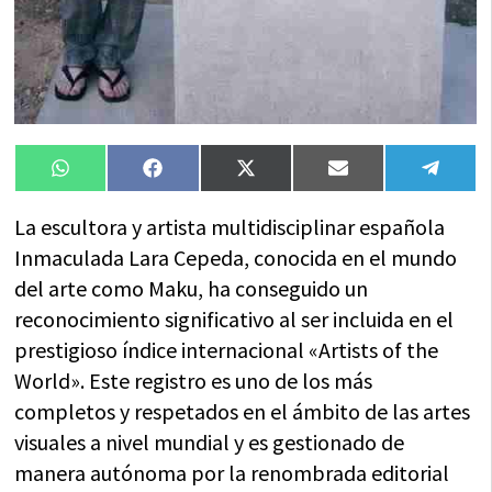
Compartir
Compartir
Compartir
Compartir
Compa
WhatsApp
Facebook
X
Email
Tele
en
en
en
en
en
(Twitter)
La escultora y artista multidisciplinar española
Inmaculada Lara Cepeda, conocida en el mundo
del arte como Maku, ha conseguido un
reconocimiento significativo al ser incluida en el
prestigioso índice internacional «Artists of the
World». Este registro es uno de los más
completos y respetados en el ámbito de las artes
visuales a nivel mundial y es gestionado de
manera autónoma por la renombrada editorial