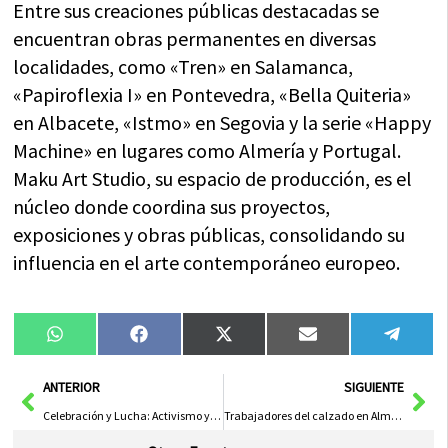
Entre sus creaciones públicas destacadas se
encuentran obras permanentes en diversas
localidades, como «Tren» en Salamanca,
«Papiroflexia I» en Pontevedra, «Bella Quiteria»
en Albacete, «Istmo» en Segovia y la serie «Happy
Machine» en lugares como Almería y Portugal.
Maku Art Studio, su espacio de producción, es el
núcleo donde coordina sus proyectos,
exposiciones y obras públicas, consolidando su
influencia en el arte contemporáneo europeo.
Compartir
Compartir
Compartir
Compartir
Compa
WhatsApp
Facebook
X
Email
Tele
en
en
en
en
en
(Twitter)
Ant
Sig
ANTERIOR
SIGUIENTE
Celebración y Lucha: Activismo y Derechos en el Día del Orgullo LGTBI
Trabajadores del calzado en Almansa aprueban preacuerdo del nuevo convenio en asamblea