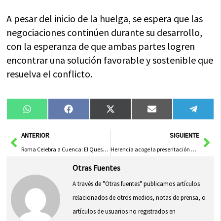
A pesar del inicio de la huelga, se espera que las
negociaciones continúen durante su desarrollo,
con la esperanza de que ambas partes logren
encontrar una solución favorable y sostenible que
resuelva el conflicto.
Compartir
Compartir
Compartir
Compartir
Compa
WhatsApp
Facebook
X
Email
Tele
en
en
en
en
en
(Twitter)
Ant
Sig
ANTERIOR
SIGUIENTE
Roma Celebra a Cuenca: El Queso de Oveja Internacional Más Destacado
Herencia acoge la presentación del proyecto Tecnove Custom Trucks
Otras Fuentes
A través de "Otras fuentes" publicamos artículos
relacionados de otros medios, notas de prensa, o
artículos de usuarios no registrados en