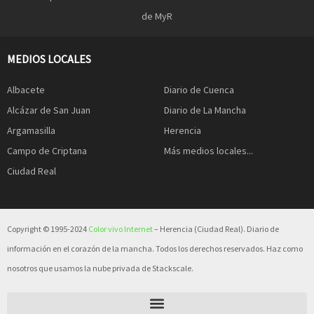
de MyR
MEDIOS LOCALES
Albacete
Diario de Cuenca
Alcázar de San Juan
Diario de La Mancha
Argamasilla
Herencia
Campo de Criptana
Más medios locales...
Ciudad Real
Copyright © 1995-2024
Color vivo Internet
– Herencia (Ciudad Real). Diario de
información en el corazón de la mancha. Todos los derechos reservados. Haz como
nosotros que usamos la nube privada de Stackscale.