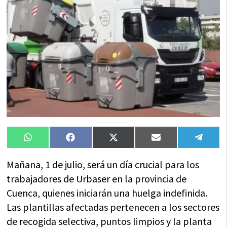
Compartir
Compartir
Compartir
Compartir
Compa
WhatsApp
Facebook
X
Email
Tele
en
en
en
en
en
(Twitter)
Mañana, 1 de julio, será un día crucial para los
trabajadores de Urbaser en la provincia de
Cuenca, quienes iniciarán una huelga indefinida.
Las plantillas afectadas pertenecen a los sectores
de recogida selectiva, puntos limpios y la planta