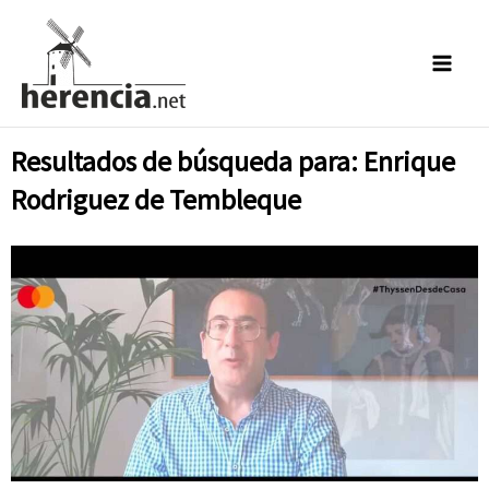
Ir
al
contenido
Resultados de búsqueda para: Enrique
Rodriguez de Tembleque
Página
Página
Página
Página
Página