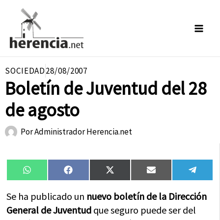
Ir
al
contenido
SOCIEDAD
28/08/2007
Boletín de Juventud del 28
de agosto
Por
Administrador Herencia.net
Compartir
Compartir
Compartir
Compartir
Compa
WhatsApp
Facebook
X
Email
Tele
en
en
en
en
en
(Twitter)
Se ha publicado un
nuevo boletín de la Dirección
General de Juventud
que seguro puede ser del