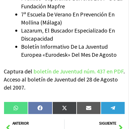
Fundación Mapfre
7ª Escuela De Verano En Prevención En
Mollina (Málaga)
Lazarum, El Buscador Especializado En
Discapacidad
Boletín Informativo De La Juventud
Europea «Eurodesk» Del Mes De Agosto
Captura del
boletín de Juventud núm. 437 en PDF
.
Acceso al boletín de Juventud del 28 de Agosto
del 2007.
Compartir
Compartir
Compartir
Compartir
Compa
WhatsApp
Facebook
X
Email
Tele
en
en
en
en
en
(Twitter)
Ant
Sig
ANTERIOR
SIGUIENTE