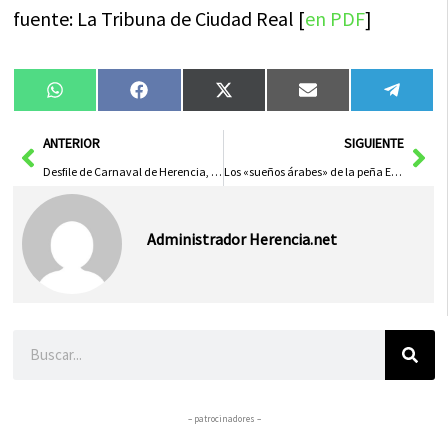
fuente: La Tribuna de Ciudad Real [
en PDF
]
Compartir
Compartir
Compartir
Compartir
Compa
WhatsApp
Facebook
X
Email
Tele
en
en
en
en
en
(Twitter)
Ant
Sig
ANTERIOR
SIGUIENTE
Desfile de Carnaval de Herencia, una referencia de Interés Turístico
Los «sueños árabes» de la peña El Burleta de Campo de Criptana ganó en el Gran Desfile de Herencia
Administrador Herencia.net
Buscar
– patrocinadores –