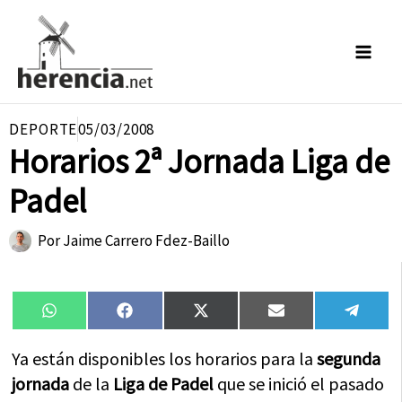
Ir
al
contenido
DEPORTE
05/03/2008
Horarios 2ª Jornada Liga de
Padel
Por
Jaime Carrero Fdez-Baillo
Compartir
Compartir
Compartir
Compartir
Compa
WhatsApp
Facebook
X
Email
Tele
en
en
en
en
en
(Twitter)
Ya están disponibles los horarios para la
segunda
jornada
de la
Liga de Padel
que se inició el pasado