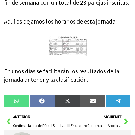
fin de semana con un total de 23 parejas inscritas.
Aquí os dejamos los horarios de esta jornada:
En unos días se facilitarán los resultados de la
jornada anterior y la clasificación.
Compartir
Compartir
Compartir
Compartir
Compa
WhatsApp
Facebook
X
Email
Tele
en
en
en
en
en
(Twitter)
Ant
Sig
ANTERIOR
SIGUIENTE
Continua la liga de Fútbol Sala Local
III Encuentro Comarcal de Asociaciones de Mujeres