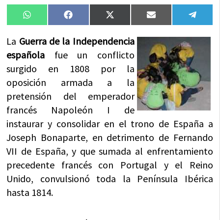
Compartir
Compartir
Compartir
Compartir
Compa
WhatsApp
Facebook
X
Email
Tele
en
en
en
en
en
(Twitter)
La
Guerra de la Independencia
española
fue un conflicto
surgido en 1808 por la
oposición armada a la
pretensión del emperador
francés Napoleón I de
instaurar y consolidar en el trono de España a
Joseph Bonaparte, en detrimento de Fernando
VII de España, y que sumada al enfrentamiento
precedente francés con Portugal y el Reino
Unido, convulsionó toda la Península Ibérica
hasta 1814.