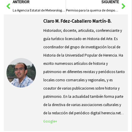
Ant
Sig
ANTERIOR
SIGUIENTE
La Agencia Estatal de Meteorología establece la alerta naranja por vientos en C. Real
Permiso para la quema de despojos agrícolas
Claro M. Fdez-Caballero Martín-B.
Historiador, docente, articulista, conferenciante y
guía turístico licenciado en Historia del Arte. Es
coordinador del grupo de investigación local de
Historia de la Universidad Popular de Herencia. Ha
escrito numerosos artículos de historia y
patrimonio en diferentes revistas y periódicos tanto
locales como comarcales y regionales, y es
coautor de varias publicaciones sobre historia y
patrimonio. En la actualidad también forma parte
de la directiva de varias asociaciones culturales y
de la redacción del periódico digital herencia.net. .
Google+