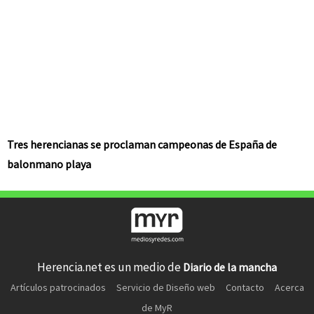
Tres herencianas se proclaman campeonas de España de
balonmano playa
Herencia.net es un medio de
Diario de la mancha
Artículos patrocinados
Servicio de Diseño web
Contacto
Acerca
de MyR