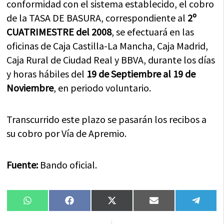
conformidad con el sistema establecido, el cobro
de la TASA DE BASURA, correspondiente al
2º
CUATRIMESTRE del 2008
, se efectuará en las
oficinas de Caja Castilla-La Mancha, Caja Madrid,
Caja Rural de Ciudad Real y BBVA, durante los días
y horas hábiles del
19 de Septiembre al 19 de
Noviembre
, en periodo voluntario.
Transcurrido este plazo se pasarán los recibos a
su cobro por Vía de Apremio.
Fuente:
Bando oficial.
Compartir
Compartir
Compartir
Compartir
Compa
WhatsApp
Facebook
X
Email
Tele
en
en
en
en
en
(Twitter)