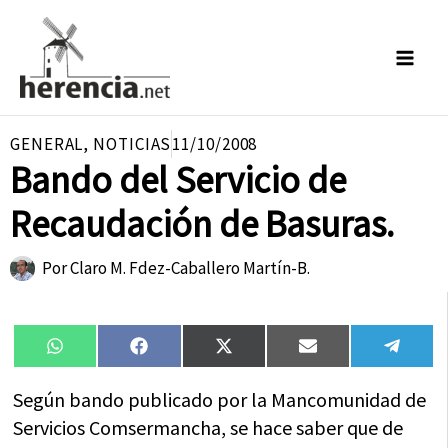
Ir
al
contenido
GENERAL
,
NOTICIAS
11/10/2008
Bando del Servicio de
Recaudación de Basuras.
Por
Claro M. Fdez-Caballero Martín-B.
Compartir
Compartir
Compartir
Compartir
Compa
WhatsApp
Facebook
X
Email
Tele
en
en
en
en
en
(Twitter)
Según bando publicado por la Mancomunidad de
Servicios Comsermancha, se hace saber que de