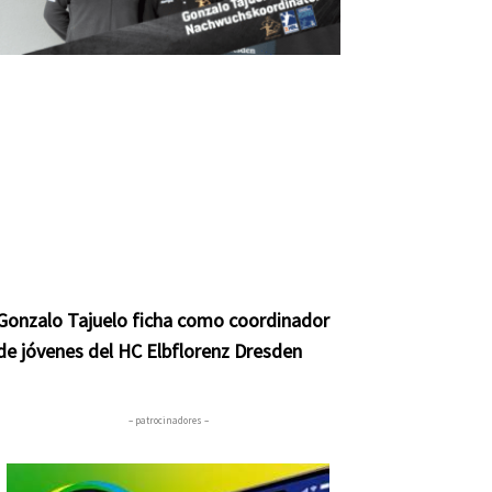
nte
Gonzalo Tajuelo ficha como coordinador
de jóvenes del HC Elbflorenz Dresden
– patrocinadores –