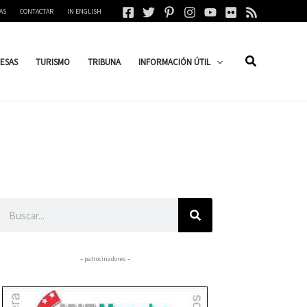
AS
CONTACTAR
IN ENGLISH
ESAS
TURISMO
TRIBUNA
INFORMACIÓN ÚTIL
Buscar
– patrocinadores –