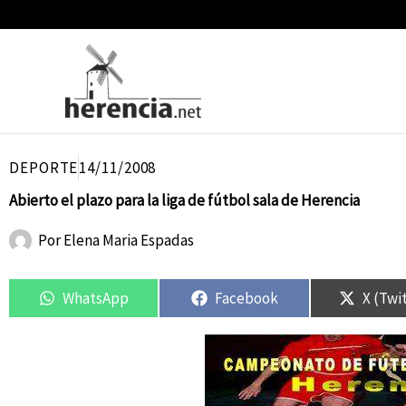
Ir
al
contenido
DEPORTE
14/11/2008
Abierto el plazo para la liga de fútbol sala de Herencia
Por
Elena Maria Espadas
Compartir
Compartir
Compartir
Compartir
Compar
Compar
en
en
en
en
en
en
WhatsApp
Facebook
X (Twi