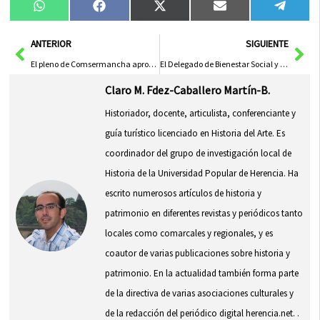
Compartir
Compartir
Compartir
Compartir
Compa
WhatsApp
Facebook
X
Email
Tele
en
en
en
en
en
(Twitter)
Ant
Sig
ANTERIOR
SIGUIENTE
El pleno de Comsermancha aprobó los presupuestos para 2009
El Delegado de Bienestar Social y Salud visitó el Centro de Día, el nuevo CAI y la Residencia de Mayores
Claro M. Fdez-Caballero Martín-B.
Historiador, docente, articulista, conferenciante y
guía turístico licenciado en Historia del Arte. Es
coordinador del grupo de investigación local de
Historia de la Universidad Popular de Herencia. Ha
escrito numerosos artículos de historia y
patrimonio en diferentes revistas y periódicos tanto
locales como comarcales y regionales, y es
coautor de varias publicaciones sobre historia y
patrimonio. En la actualidad también forma parte
de la directiva de varias asociaciones culturales y
de la redacción del periódico digital herencia.net. .