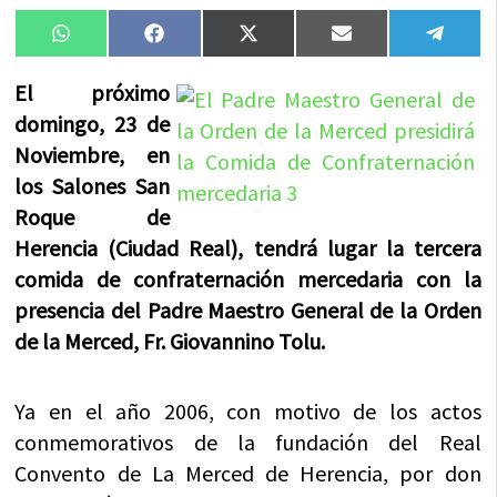
Compartir
Compartir
Compartir
Compartir
Compa
WhatsApp
Facebook
X
Email
Tele
en
en
en
en
en
(Twitter)
El próximo
domingo, 23 de
Noviembre, en
los Salones San
Roque de
Herencia (Ciudad Real), tendrá lugar la tercera
comida de confraternación mercedaria con la
presencia del Padre Maestro General de la Orden
de la Merced, Fr. Giovannino Tolu.
Ya en el año 2006, con motivo de los actos
conmemorativos de la fundación del Real
Convento de La Merced de Herencia, por don