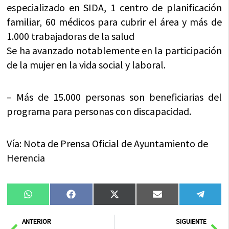
especializado en SIDA, 1 centro de planificación
familiar, 60 médicos para cubrir el área y más de
1.000 trabajadoras de la salud
Se ha avanzado notablemente en la participación
de la mujer en la vida social y laboral.
– Más de 15.000 personas son beneficiarias del
programa para personas con discapacidad.
Vía: Nota de Prensa Oficial de Ayuntamiento de
Herencia
Compartir
Compartir
Compartir
Compartir
Compa
WhatsApp
Facebook
X
Email
Tele
en
en
en
en
en
(Twitter)
Ant
Sig
ANTERIOR
SIGUIENTE