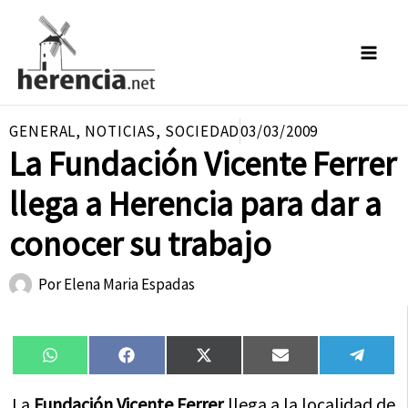
Ir
al
contenido
GENERAL
,
NOTICIAS
,
SOCIEDAD
03/03/2009
La Fundación Vicente Ferrer
llega a Herencia para dar a
conocer su trabajo
Por
Elena Maria Espadas
Compartir
Compartir
Compartir
Compartir
Compa
WhatsApp
Facebook
X
Email
Tele
en
en
en
en
en
(Twitter)
La
Fundación Vicente Ferrer
llega a la localidad de