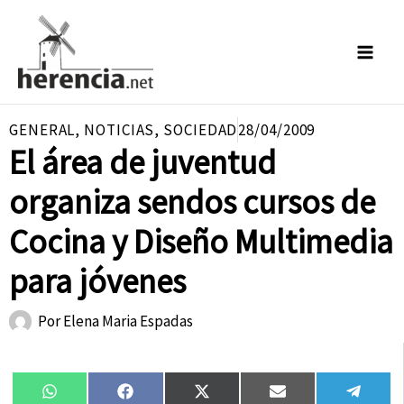
Ir
al
contenido
GENERAL
,
NOTICIAS
,
SOCIEDAD
28/04/2009
El área de juventud
organiza sendos cursos de
Cocina y Diseño Multimedia
para jóvenes
Por
Elena Maria Espadas
Compartir
Compartir
Compartir
Compartir
Compa
WhatsApp
Facebook
X
Email
Tele