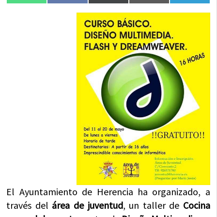
en
en
en
en
en
(Twitter)
El Ayuntamiento de Herencia ha organizado, a
través del
área de juventud
, un taller de
Cocina