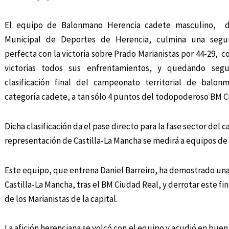
El equipo de Balonmano Herencia cadete masculino, de
Municipal de Deportes de Herencia, culmina una segu
perfecta con la victoria sobre Prado Marianistas por 44-29, 
victorias todos sus enfrentamientos, y quedando seg
clasificación final del campeonato territorial de balo
categoría cadete, a tan sólo 4 puntos del todopoderoso BM C
Dicha clasificación da el pase directo para la fase sector del
representación de Castilla-La Mancha se medirá a equipos d
Este equipo, que entrena Daniel Barreiro, ha demostrado una
Castilla-La Mancha, tras el BM Ciudad Real, y derrotar este f
de los Marianistas de la capital.
La afición herenciana se volcó con el equipo y acudió en bue