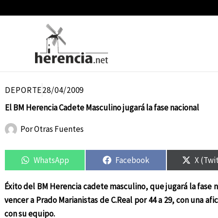
Ir
al
contenido
DEPORTE
28/04/2009
El BM Herencia Cadete Masculino jugará la fase nacional
Por
Otras Fuentes
Compartir
Compartir
Compartir
Compartir
Compar
Compar
en
en
en
en
en
en
WhatsApp
Facebook
X (Twi
Éxito del BM Herencia cadete masculino, que jugará la fase n
vencer a Prado Marianistas de C.Real por 44 a 29, con una afi
con su equipo.