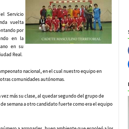
l Servicio
nda vuelta
contando por
undo en la
nmano en su
iudad Real.
 campeonato nacional, en el cual nuestro equipo en
e otras comunidades autónomas.
 vez más su clase, al quedar segundo del grupo de
in de semana a otro candidato fuerte como era el equipo
n número a arroparles, buen ambiente que espoleó a los