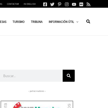
AS
CONTACTAR
IN ENGLISH
ESAS
TURISMO
TRIBUNA
INFORMACIÓN ÚTIL
Buscar
– patrocinadores –