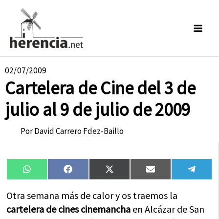
Ir
al
contenido
02/07/2009
Cartelera de Cine del 3 de
julio al 9 de julio de 2009
Por
David Carrero Fdez-Baillo
Compartir
Compartir
Compartir
Compartir
Compa
WhatsApp
Facebook
X
Email
Tele
en
en
en
en
en
(Twitter)
Otra semana más de calor y os traemos la
cartelera de cines cinemancha
en Alcázar de San