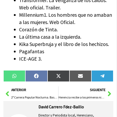
Transformer: La Venganza de los caidos.
Web oficial. Trailer.
Millennium1. Los hombres que no amaban
a las mujeres. Web Oficial.
Corazón de Tinta.
La última casa a la izquierda.
Kika Superbruja y el libro de los hechizos.
Pagafantas
ICE-AGE 3.
Compartir
Compartir
Compartir
Compartir
Compa
WhatsApp
Facebook
X
Email
Tele
en
en
en
en
en
(Twitter)
Ant
Sig
ANTERIOR
SIGUIENTE
2ª Carrera Popular Nocturna. Bases, categorías, premios y mucho más
Herencia recibe a los primeros niños saharauis del programa Vacaciones en Paz 2009
David Carrero Fdez-Baillo
Director y Periodista local, Herenciano,