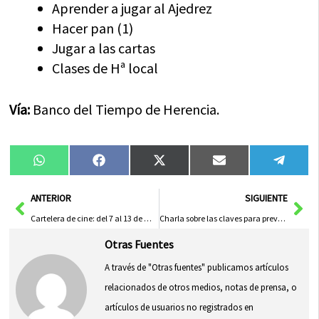
Aprender a jugar al Ajedrez
Hacer pan (1)
Jugar a las cartas
Clases de Hª local
Vía:
Banco del Tiempo de Herencia.
Compartir
Compartir
Compartir
Compartir
Compa
WhatsApp
Facebook
X
Email
Tele
en
en
en
en
en
(Twitter)
Ant
Sig
ANTERIOR
SIGUIENTE
Cartelera de cine: del 7 al 13 de mayo de 2010
Charla sobre las claves para prevenir adiciones en el ámbito familiar
Otras Fuentes
A través de "Otras fuentes" publicamos artículos
relacionados de otros medios, notas de prensa, o
artículos de usuarios no registrados en