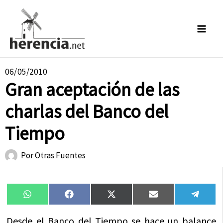
Ir
al
contenido
06/05/2010
Gran aceptación de las
charlas del Banco del
Tiempo
Por
Otras Fuentes
Compartir
Compartir
Compartir
Compartir
Compa
WhatsApp
Facebook
X
Email
Tele
en
en
en
en
en
(Twitter)
Desde el Banco del Tiempo se hace un balance