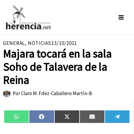
Ir
al
contenido
GENERAL
,
NOTICIAS
13/10/2011
Majara tocará en la sala
Soho de Talavera de la
Reina
Por
Claro M. Fdez-Caballero Martín-B.
Compartir
Compartir
Compartir
Compartir
Compa
WhatsApp
Facebook
X
Email
Tele
en
en
en
en
en
(Twitter)