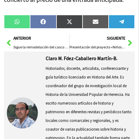
Compartir
Compartir
Compartir
Compartir
Compa
WhatsApp
Facebook
X
Email
Tele
en
en
en
en
en
(Twitter)
Ant
Sig
ANTERIOR
SIGUIENTE
Sigue la remodelación del casco urbano de Herencia
Presentación del proyecto «Niños Limpiabotas»
Claro M. Fdez-Caballero Martín-B.
Historiador, docente, articulista, conferenciante y
guía turístico licenciado en Historia del Arte. Es
coordinador del grupo de investigación local de
Historia de la Universidad Popular de Herencia. Ha
escrito numerosos artículos de historia y
patrimonio en diferentes revistas y periódicos tanto
locales como comarcales y regionales, y es
coautor de varias publicaciones sobre historia y
patrimonio. En la actualidad también forma parte