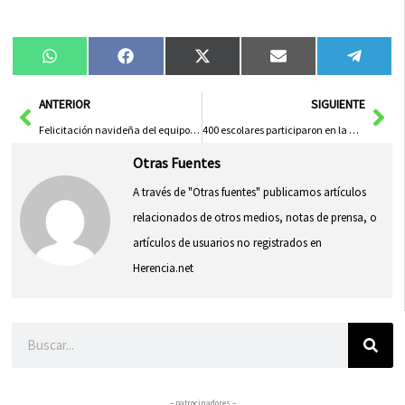
Compartir
Compartir
Compartir
Compartir
Compa
WhatsApp
Facebook
X
Email
Tele
en
en
en
en
en
(Twitter)
Ant
Sig
ANTERIOR
SIGUIENTE
Felicitación navideña del equipo de redacción de Herencia.net
400 escolares participaron en la Milla Solidaria de Herencia
Otras Fuentes
A través de "Otras fuentes" publicamos artículos
relacionados de otros medios, notas de prensa, o
artículos de usuarios no registrados en
Herencia.net
Buscar
– patrocinadores –