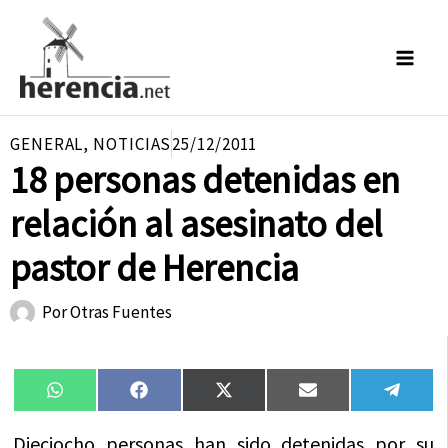
Ir
al
contenido
GENERAL
,
NOTICIAS
25/12/2011
18 personas detenidas en
relación al asesinato del
pastor de Herencia
Por
Otras Fuentes
Compartir
Compartir
Compartir
Compartir
Compa
WhatsApp
Facebook
X
Email
Tele
en
en
en
en
en
(Twitter)
Dieciocho personas han sido detenidas por su