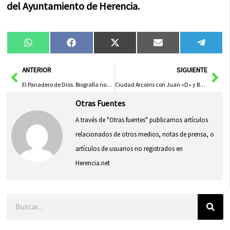
del Ayuntamiento de Herencia.
Compartir
Compartir
Compartir
Compartir
Compa
WhatsApp
Facebook
X
Email
Tele
en
en
en
en
en
(Twitter)
Ant
Sig
ANTERIOR
SIGUIENTE
El Panadero de Dios. Biografía novelada de Jesús Fernández de la Puebla Viso
Ciudad Arcoiris con Juan «D» y Beatriz darán el pregón del Carnaval de Herencia 2012
Otras Fuentes
A través de "Otras fuentes" publicamos artículos
relacionados de otros medios, notas de prensa, o
artículos de usuarios no registrados en
Herencia.net
Buscar