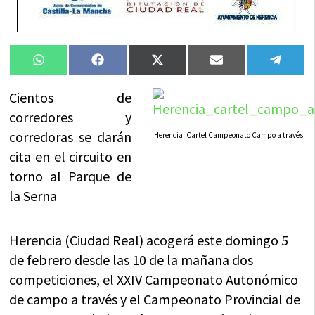
Compartir
Compartir
Compartir
Compartir
Compa
WhatsApp
Facebook
X
Email
Tele
en
en
en
en
en
(Twitter)
Cientos de
corredores y
corredoras se darán
Herencia. Cartel Campeonato Campo a través
cita en el circuito en
torno al Parque de
la Serna
Herencia (Ciudad Real) acogerá este domingo 5
de febrero desde las 10 de la mañana dos
competiciones, el XXIV Campeonato Autonómico
de campo a través y el Campeonato Provincial de