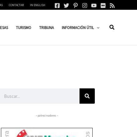
AS
CONTACTAR
IN ENGLISH
ESAS
TURISMO
TRIBUNA
INFORMACIÓN ÚTIL
Buscar
– patrocinadores –