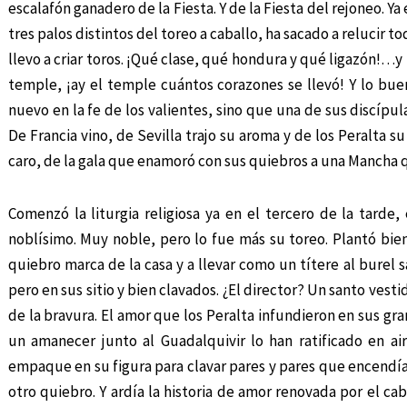
escalafón ganadero de la Fiesta. Y de la Fiesta del rejoneo. Y
tres palos distintos del toreo a caballo, ha sacado a relucir t
llevo a criar toros. ¡Qué clase, qué hondura y qué ligazón!…y 
temple, ¡ay el temple cuántos corazones se llevó! Y lo buen
nuevo en la fe de los valientes, sino que una de sus discípula
De Francia vino, de Sevilla trajo su aroma y de los Peralta su
caro, de la gala que enamoró con sus quiebros a una Mancha q
Comenzó la liturgia religiosa ya en el tercero de la tarde,
noblísimo. Muy noble, pero lo fue más su toreo. Plantó bien
quiebro marca de la casa y a llevar como un títere al burel sa
pero en sus sitio y bien clavados. ¿El director? Un santo vesti
de la bravura. El amor que los Peralta infundieron en sus gra
un amanecer junto al Guadalquivir lo han ratificado en ai
empaque en su figura para clavar pares y pares que encendían
otro quiebro. Y ardía la historia de amor renovada por el caba