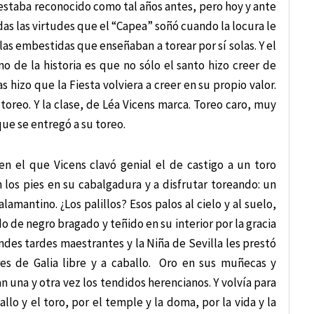
a estaba reconocido como tal años antes, pero hoy y ante
odas las virtudes que el “Capea” soñó cuando la locura le
las embestidas que enseñaban a torear por sí solas. Y el
o de la historia es que no sólo el santo hizo creer de
s hizo que la Fiesta volviera a creer en su propio valor.
 toreo. Y la clase, de Léa Vicens marca. Toreo caro, muy
ue se entregó a su toreo.
 en el que Vicens clavó genial el de castigo a un toro
 los pies en su cabalgadura y a disfrutar toreando: un
lamantino. ¿Los palillos? Esos palos al cielo y al suelo,
do de negro bragado y teñido en su interior por la gracia
ndes tardes maestrantes y la Niña de Sevilla les prestó
res de Galia libre y a caballo. Oro en sus muñecas y
 una y otra vez los tendidos herencianos. Y volvía para
llo y el toro, por el temple y la doma, por la vida y la