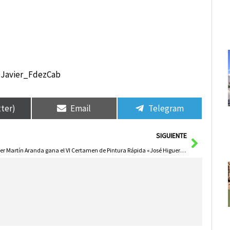
@Javier_FdezCab
tter)
Email
Telegram
Siguie
SIGUIENTE
Javier Martín Aranda gana el VI Certamen de Pintura Rápida «José Higueras»