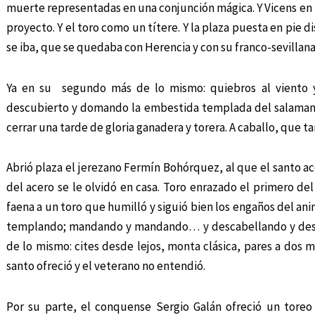
muerte representadas en una conjunción mágica. Y Vicens e
proyecto. Y el toro como un títere. Y la plaza puesta en pie d
se iba, que se quedaba con Herencia y con su franco-sevillana.
Ya en su segundo más de lo mismo: quiebros al viento 
descubierto y domando la embestida templada del salamanti
cerrar una tarde de gloria ganadera y torera. A caballo, que t
Abrió plaza el jerezano Fermín Bohórquez, al que el santo a
del acero se le olvidó en casa. Toro enrazado el primero del 
faena a un toro que humilló y siguió bien los engaños del ani
templando; mandando y mandando… y descabellando y desca
de lo mismo: cites desde lejos, monta clásica, pares a dos m
santo ofreció y el veterano no entendió.
Por su parte, el conquense Sergio Galán ofreció un toreo