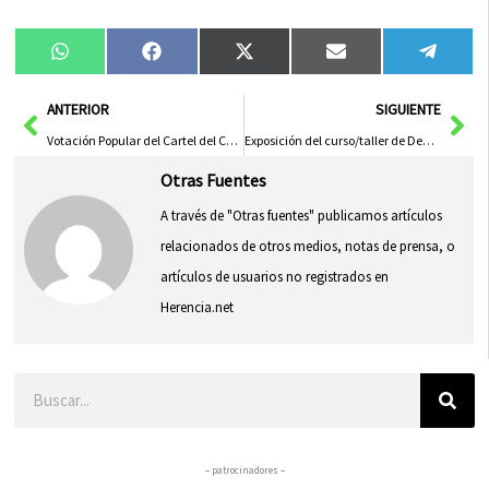
Compartir
Compartir
Compartir
Compartir
Compa
WhatsApp
Facebook
X
Email
Tele
en
en
en
en
en
(Twitter)
Ant
Sig
ANTERIOR
SIGUIENTE
Votación Popular del Cartel del Carnaval de Herencia 2013
Exposición del curso/taller de Decoración de Interiores de la Universidad Popular
Otras Fuentes
A través de "Otras fuentes" publicamos artículos
relacionados de otros medios, notas de prensa, o
artículos de usuarios no registrados en
Herencia.net
Buscar
– patrocinadores –