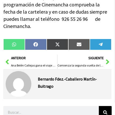
programación de Cinemancha comprueba la
fecha de la cartelera y en caso de dudas siempre
puedes llamar al teléfono 926 55 26 96 de
Cinemancha.
Compartir
Compartir
Compartir
Compartir
Compa
WhatsApp
Facebook
X
Email
Tele
en
en
en
en
en
(Twitter)
Ant
Sig
ANTERIOR
SIGUIENTE
Ana Belén Callejas gana el viaje de la asociación del Comercio de Herencia
Comienza la segunda vuelta de la liga Mancha Centro de baloncesto
Bernardo Fdez.-Caballero Martín-
Buitrago
Buscar