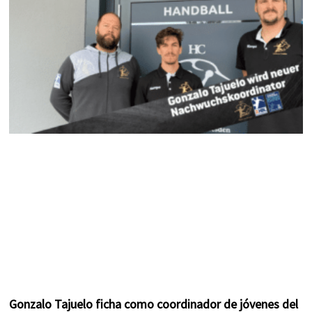
k
a
s
m
t
Gonzalo Tajuelo ficha como coordinador de jóvenes del