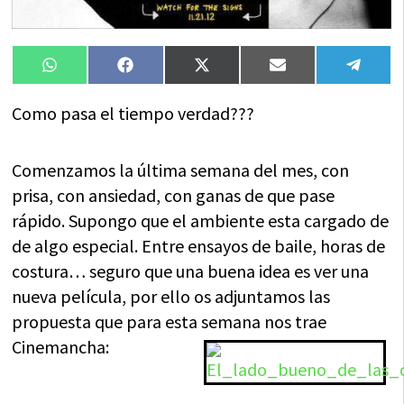
Compartir
Compartir
Compartir
Compartir
Compa
WhatsApp
Facebook
X
Email
Tele
en
en
en
en
en
(Twitter)
Como pasa el tiempo verdad???
Comenzamos la última semana del mes, con
prisa, con ansiedad, con ganas de que pase
rápido. Supongo que el ambiente esta cargado de
de algo especial. Entre ensayos de baile, horas de
costura… seguro que una buena idea es ver una
nueva película, por ello os adjuntamos las
propuesta que para esta semana nos trae
Cinemancha: