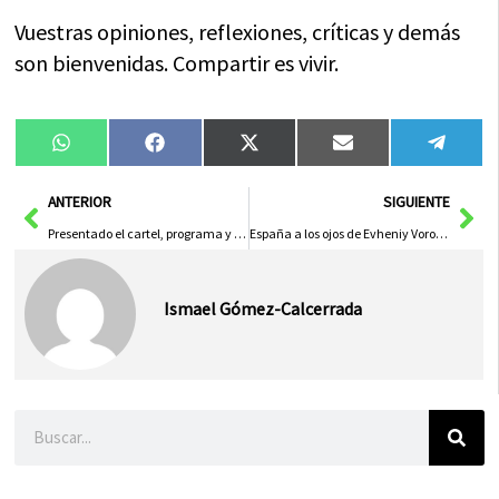
Vuestras opiniones, reflexiones, críticas y demás
son bienvenidas. Compartir es vivir.
Compartir
Compartir
Compartir
Compartir
Compa
WhatsApp
Facebook
X
Email
Tele
en
en
en
en
en
(Twitter)
Ant
Sig
ANTERIOR
SIGUIENTE
Presentado el cartel, programa y libro-guía de la Semana Santa de Herencia 2013
España a los ojos de Evheniy Vorobyov, georgiano afincado en Herencia
Ismael Gómez-Calcerrada
Buscar