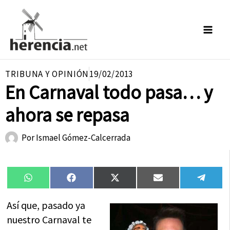
Ir
al
contenido
TRIBUNA Y OPINIÓN
19/02/2013
En Carnaval todo pasa… y
ahora se repasa
Por
Ismael Gómez-Calcerrada
Compartir
Compartir
Compartir
Compartir
Compa
WhatsApp
Facebook
X
Email
Tele
en
en
en
en
en
(Twitter)
Así que, pasado ya
nuestro Carnaval te