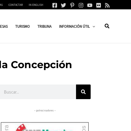
AS
CONTACTAR
IN ENGLISH
ESAS
TURISMO
TRIBUNA
INFORMACIÓN ÚTIL
ada Concepción
Buscar
– patrocinadores –