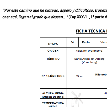
‘‘Por este camino que he pintado,
áspero y dificultoso,
tropeza
caer acá,
llegan al grado que desean…”
(Cap.XXXVI I, 1ª parte 