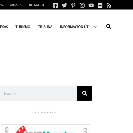
AS
CONTACTAR
IN ENGLISH
ESAS
TURISMO
TRIBUNA
INFORMACIÓN ÚTIL
Buscar
– patrocinadores –