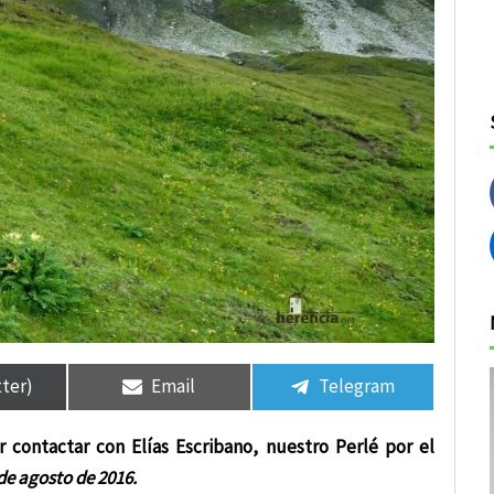
tir
tir
Compartir
Compartir
Compartir
Compartir
en
en
en
en
tter)
Email
Telegram
contactar con Elías Escribano, nuestro Perlé por el
de agosto de 2016.