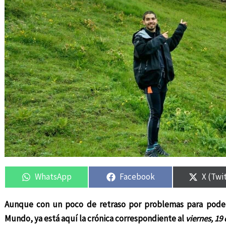
Compartir
Compartir
Compartir
Compartir
Compar
Compar
en
en
en
en
en
en
WhatsApp
Facebook
X (Twi
Aunque con un poco de retraso por problemas para poder 
Mundo, ya está aquí la crónica correspondiente al
viernes, 19 