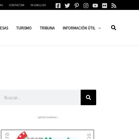
AS
CONTACTAR
IN ENGLISH
ESAS
TURISMO
TRIBUNA
INFORMACIÓN ÚTIL
Buscar
– patrocinadores –