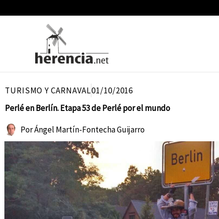
Ir
al
contenido
TURISMO Y CARNAVAL
01/10/2016
Perlé en Berlín. Etapa 53 de Perlé por el mundo
Por
Ángel Martín-Fontecha Guijarro