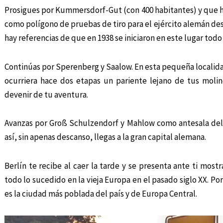
Prosigues por Kummersdorf-Gut (con 400 habitantes) y que ha 
como polígono de pruebas de tiro para el ejército alemán desd
hay referencias de que en 1938 se iniciaron en este lugar todo
Continúas por Sperenberg y Saalow. En esta pequeña localid
ocurriera hace dos etapas un pariente lejano de tus mol
devenir de tu aventura.
Avanzas por Groß Schulzendorf y Mahlow como antesala del 
así, sin apenas descanso, llegas a la gran capital alemana.
Berlín te recibe al caer la tarde y se presenta ante ti mos
todo lo sucedido en la vieja Europa en el pasado siglo XX. Po
es la ciudad más poblada del país y de Europa Central.