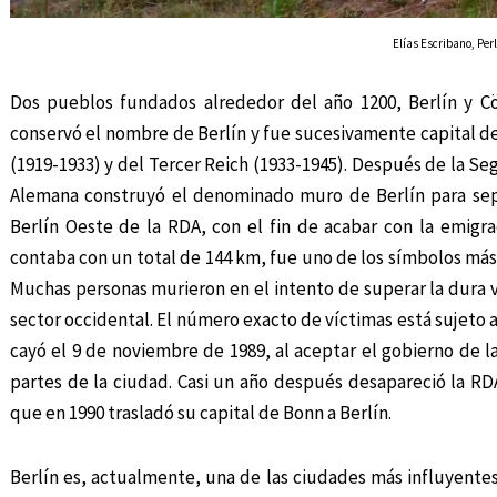
Elías Escribano, Per
Dos pueblos fundados alrededor del año 1200, Berlín y C
conservó el nombre de Berlín y fue sucesivamente capital de
(1919-1933) y del Tercer Reich (1933-1945). Después de la S
Alemana construyó el denominado muro de Berlín para separ
Berlín Oeste de la RDA, con el fin de acabar con la emigr
contaba con un total de 144 km, fue uno de los símbolos más 
Muchas personas murieron en el intento de superar la dura vi
sector occidental. El número exacto de víctimas está sujeto 
cayó el 9 de noviembre de 1989, al aceptar el gobierno de la
partes de la ciudad. Casi un año después desapareció la R
que en 1990 trasladó su capital de Bonn a Berlín.
Berlín es, actualmente, una de las ciudades más influyentes