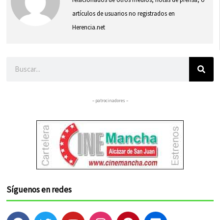
artículos de usuarios no registrados en
Herencia.net
Buscar
– patrocinadores –
Síguenos en redes
F
T
Y
I
P
F