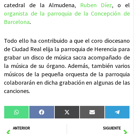
catedral de la Almudena,
Ruben Díez
, o el
organista de la parroquia de la Concepción de
Barcelona
.
Todo ello ha contribuido a que el coro diocesano
de Ciudad Real elija la parroquia de Herencia para
grabar un disco de música sacra acompañado de
la música de su órgano. Además, también varios
músicos de la pequeña orquesta de la parroquia
colaborarán en dicha grabación en algunas de las
canciones.
Compartir
Compartir
Compartir
Compartir
Compa
WhatsApp
Facebook
X
Email
Tele
en
en
en
en
en
(Twitter)
Ant
Sig
ANTERIOR
SIGUIENTE