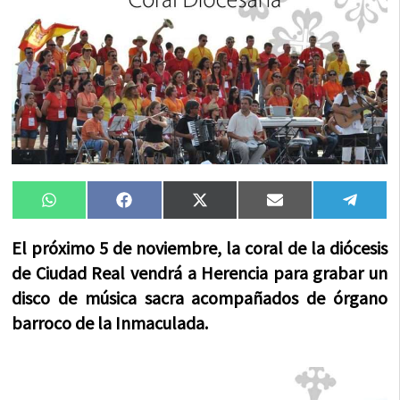
Compartir
Compartir
Compartir
Compartir
Compa
WhatsApp
Facebook
X
Email
Tele
en
en
en
en
en
(Twitter)
El próximo 5 de noviembre, la coral de la diócesis
de Ciudad Real vendrá a Herencia para grabar un
disco de música sacra acompañados de órgano
barroco de la Inmaculada.