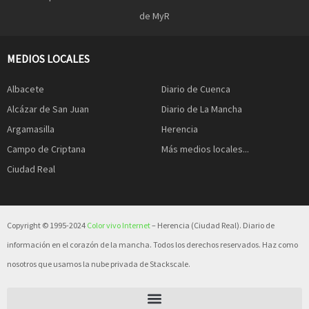
de MyR
MEDIOS LOCALES
Albacete
Diario de Cuenca
Alcázar de San Juan
Diario de La Mancha
Argamasilla
Herencia
Campo de Criptana
Más medios locales...
Ciudad Real
Copyright © 1995-2024
Color vivo Internet
– Herencia (Ciudad Real). Diario de
información en el corazón de la mancha. Todos los derechos reservados. Haz como
nosotros que usamos la nube privada de Stackscale.