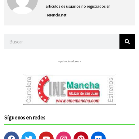
artículos de usuarios no registrados en
Herencia.net
Buscar
– patrocinadores –
Síguenos en redes
F
T
Y
I
P
F