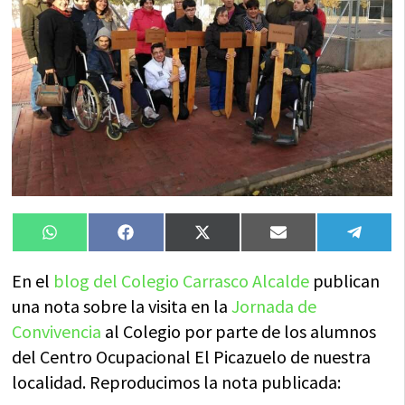
Compartir
Compartir
Compartir
Compartir
Compa
WhatsApp
Facebook
X
Email
Tele
en
en
en
en
en
(Twitter)
En el
blog del Colegio Carrasco Alcalde
publican
una nota sobre la visita en la
Jornada de
Convivencia
al Colegio por parte de los alumnos
del Centro Ocupacional El Picazuelo de nuestra
localidad. Reproducimos la nota publicada: