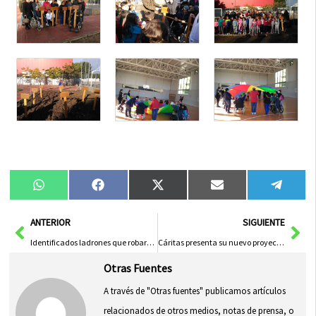
Compartir
Compartir
Compartir
Compartir
Compa
WhatsApp
Facebook
X
Email
Tele
en
en
en
en
en
(Twitter)
Ant
Sig
ANTERIOR
SIGUIENTE
Identificados ladrones que robaron en un establecimiento del centro de Herencia
Cáritas presenta su nuevo proyecto de ropero solidario
Otras Fuentes
A través de "Otras fuentes" publicamos artículos
relacionados de otros medios, notas de prensa, o