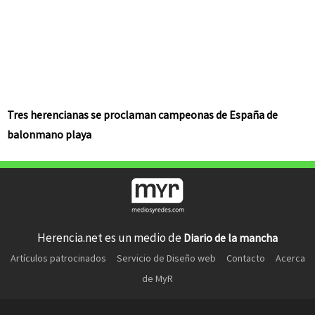
Tres herencianas se proclaman campeonas de España de
balonmano playa
Herencia.net es un medio de
Diario de la mancha
Artículos patrocinados
Servicio de Diseño web
Contacto
Acerca
de MyR