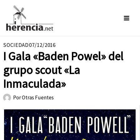
Ir
al
contenido
SOCIEDAD
07/12/2016
I Gala «Baden Powel» del
grupo scout «La
Inmaculada»
Por
Otras Fuentes