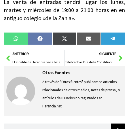
La venta de entradas tendrá lugar los lunes,
martes y miércoles de 19:00 a 21:00 horas en en
antiguo colegio «de la Zanja».
Compartir
Compartir
Compartir
Compartir
Compa
WhatsApp
Facebook
X
Email
Tele
en
en
en
en
en
(Twitter)
Ant
Sig
ANTERIOR
SIGUIENTE
El alcalde de Herencia hace balance del año 2016 en ManchaInformación.com
Celebrado el Día de la Constitución de Herencia
Otras Fuentes
A través de "Otras fuentes" publicamos artículos
relacionados de otros medios, notas de prensa, o
artículos de usuarios no registrados en
Herencia.net
Buscar