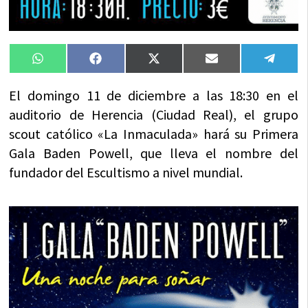
Compartir
Compartir
Compartir
Compartir
Compa
WhatsApp
Facebook
X
Email
Tele
en
en
en
en
en
(Twitter)
El domingo 11 de diciembre a las 18:30 en el
auditorio de Herencia (Ciudad Real), el grupo
scout católico «La Inmaculada» hará su Primera
Gala Baden Powell, que lleva el nombre del
fundador del Escultismo a nivel mundial.