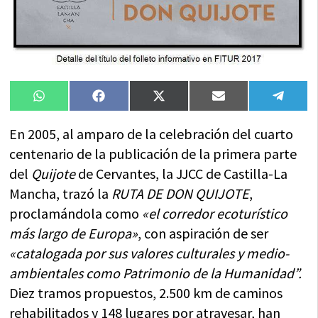
Compartir
Compartir
Compartir
Compartir
Compa
WhatsApp
Facebook
X
Email
Tele
en
en
en
en
en
(Twitter)
En 2005, al amparo de la celebración del cuarto
centenario de la publicación de la primera parte
del
Quijote
de Cervantes, la JJCC de Castilla-La
Mancha, trazó la
RUTA DE DON QUIJOTE
,
proclamándola como
«el corredor ecoturístico
más largo de Europa»
, con aspiración de ser
«catalogada por sus valores culturales y medio-
ambientales como Patrimonio de la Humanidad”.
Diez tramos propuestos, 2.500 km de caminos
rehabilitados y 148 lugares por atravesar, han