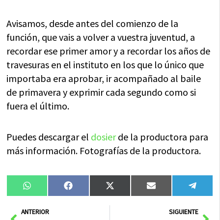
Avisamos, desde antes del comienzo de la
función, que vais a volver a vuestra juventud, a
recordar ese primer amor y a recordar los años de
travesuras en el instituto en los que lo único que
importaba era aprobar, ir acompañado al baile
de primavera y exprimir cada segundo como si
fuera el último.
Puedes descargar el
dosier
de la productora para
más información. Fotografías de la productora.
Compartir
Compartir
Compartir
Compartir
Compa
WhatsApp
Facebook
X
Email
Tele
en
en
en
en
en
(Twitter)
Ant
Sig
ANTERIOR
SIGUIENTE