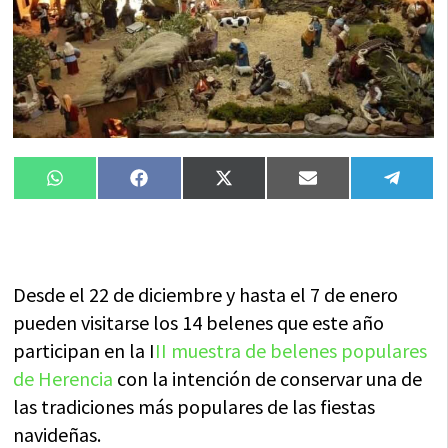
Compartir
Compartir
Compartir
Compartir
Compa
WhatsApp
Facebook
X
Email
Tele
en
en
en
en
en
(Twitter)
Desde el 22 de diciembre y hasta el 7 de enero
pueden visitarse los 14 belenes que este año
participan en la I
II muestra de belenes populares
de Herencia
con la intención de conservar una de
las tradiciones más populares de las fiestas
navideñas.