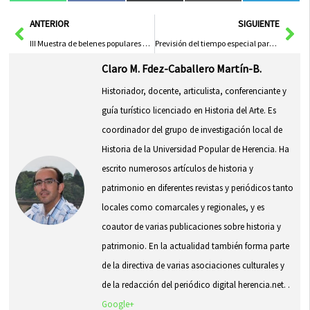
en
en
en
en
en
(Twitter)
Ant
Sig
ANTERIOR
SIGUIENTE
III Muestra de belenes populares de Herencia
Previsión del tiempo especial para Nochevieja y Año Nuevo en Herencia
Claro M. Fdez-Caballero Martín-B.
Historiador, docente, articulista, conferenciante y
guía turístico licenciado en Historia del Arte. Es
coordinador del grupo de investigación local de
Historia de la Universidad Popular de Herencia. Ha
escrito numerosos artículos de historia y
patrimonio en diferentes revistas y periódicos tanto
locales como comarcales y regionales, y es
coautor de varias publicaciones sobre historia y
patrimonio. En la actualidad también forma parte
de la directiva de varias asociaciones culturales y
de la redacción del periódico digital herencia.net. .
Google+