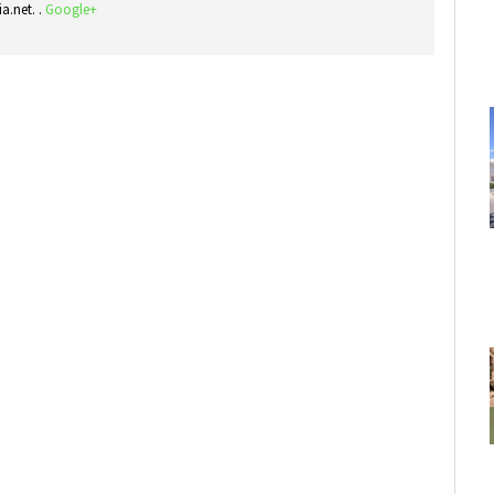
ia.net. .
Google+