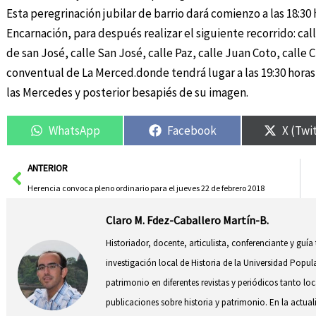
Esta peregrinación jubilar de barrio dará comienzo a las 18:30 
Encarnación, para después realizar el siguiente recorrido: cal
de san José, calle San José, calle Paz, calle Juan Coto, calle C
conventual de La Merced.donde tendrá lugar a las 19:30 horas u
las Mercedes y posterior besapiés de su imagen.
WhatsApp
Facebook
X (Twi
Ant
ANTERIOR
Herencia convoca pleno ordinario para el jueves 22 de febrero 2018
Claro M. Fdez-Caballero Martín-B.
Historiador, docente, articulista, conferenciante y guía
investigación local de Historia de la Universidad Popul
patrimonio en diferentes revistas y periódicos tanto l
publicaciones sobre historia y patrimonio. En la actual