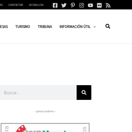
AS
CONTACTAR
IN ENGLISH
ESAS
TURISMO
TRIBUNA
INFORMACIÓN ÚTIL
Buscar
– patrocinadores –