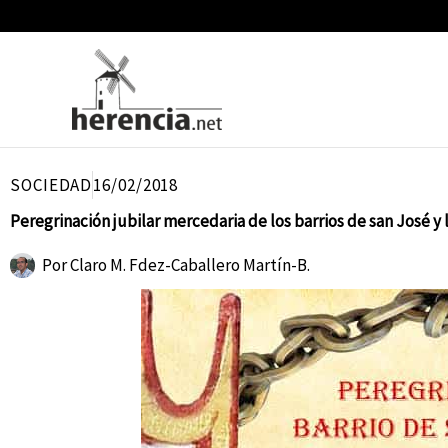
Ir
al
contenido
SOCIEDAD
16/02/2018
Peregrinación jubilar mercedaria de los barrios de san José y
Por
Claro M. Fdez-Caballero Martín-B.