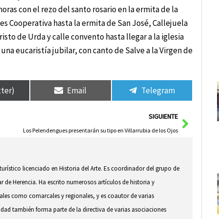
horas con el rezo del santo rosario en la ermita de la
les Cooperativa hasta la ermita de San José, Callejuela
risto de Urda y calle convento hasta llegar a la iglesia
na eucaristía jubilar, con canto de Salve a la Virgen de
tter)
Email
Telegram
Siguie
SIGUIENTE
Los Pelendengues presentarán su tipo en Villarrubia de los Ojos
 turístico licenciado en Historia del Arte. Es coordinador del grupo de
ar de Herencia. Ha escrito numerosos artículos de historia y
ocales como comarcales y regionales, y es coautor de varias
idad también forma parte de la directiva de varias asociaciones