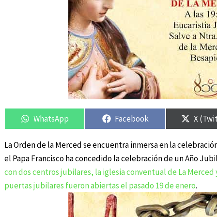
Compartir
Compartir
Compartir
Compartir
Compar
Compar
en
en
en
en
en
en
WhatsApp
Facebook
X (Twi
La Orden de la Merced se encuentra inmersa en la celebración 
el Papa Francisco ha concedido la celebración de un Año Jubil
con dos centros jubilares, la iglesia conventual de La Merced y
puertas jubilares fueron abiertas el pasado 19 de enero
.