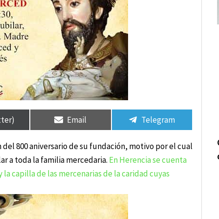
tir
tir
Compartir
Compartir
Compartir
Compartir
en
en
en
en
tter)
Email
Telegram
del 800 aniversario de su fundación, motivo por el cual
ar a toda la familia mercedaria.
En Herencia se cuenta
 la capilla de las mercenarias de la caridad cuyas