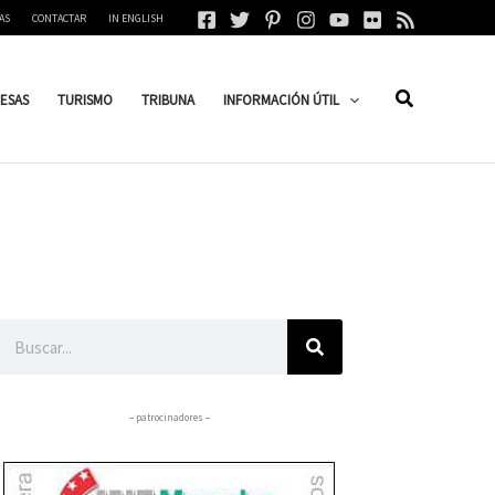
AS
CONTACTAR
IN ENGLISH
ESAS
TURISMO
TRIBUNA
INFORMACIÓN ÚTIL
Buscar
– patrocinadores –