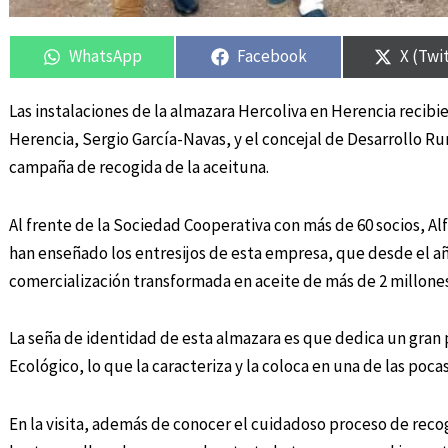
Compartir
Compartir
Compartir
Compartir
Compar
Compar
en
en
en
en
en
en
WhatsApp
Facebook
X (Twi
Las instalaciones de la almazara Hercoliva en Herencia recibie
Herencia, Sergio García-Navas, y el concejal de Desarrollo Rur
campaña de recogida de la aceituna.
Al frente de la Sociedad Cooperativa con más de 60 socios, 
han enseñado los entresijos de esta empresa, que desde el añ
comercialización transformada en aceite de más de 2 millones
La seña de identidad de esta almazara es que dedica un gran 
Ecológico, lo que la caracteriza y la coloca en una de las poc
En la visita, además de conocer el cuidadoso proceso de reco