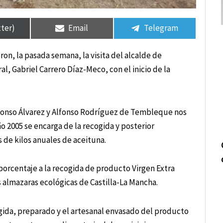
tir
tir
Compartir
Compartir
Compartir
Compartir
en
en
en
en
tter)
Email
Telegram
ron, la pasada semana, la visita del alcalde de
al, Gabriel Carrero Díaz-Meco, con el inicio de la
Alfonso Álvarez y Alfonso Rodríguez de Tembleque nos
o 2005 se encarga de la recogida y posterior
 de kilos anuales de aceituna.
porcentaje a la recogida de producto Virgen Extra
as almazaras ecológicas de Castilla-La Mancha.
gida, preparado y el artesanal envasado del producto