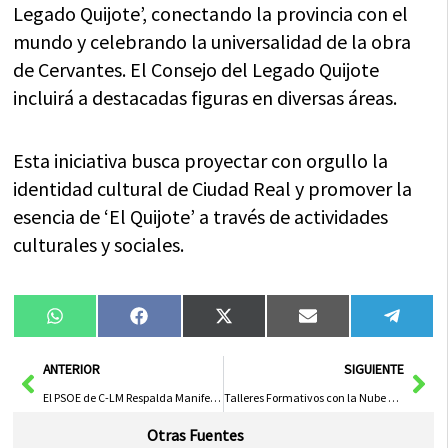
Legado Quijote’, conectando la provincia con el
mundo y celebrando la universalidad de la obra
de Cervantes. El Consejo del Legado Quijote
incluirá a destacadas figuras en diversas áreas.
Esta iniciativa busca proyectar con orgullo la
identidad cultural de Ciudad Real y promover la
esencia de ‘El Quijote’ a través de actividades
culturales y sociales.
Compartir
Compartir
Compartir
Compartir
Compa
WhatsApp
Facebook
X
Email
Tele
en
en
en
en
en
(Twitter)
Ant
Sig
ANTERIOR
SIGUIENTE
El PSOE de C-LM Respalda Manifestaciones Pacíficas por Palestina y Aboga por la No Violencia
Talleres Formativos con la Nube de Cristal
Otras Fuentes