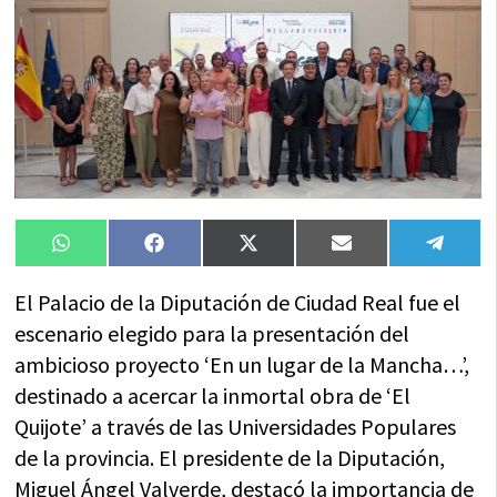
Compartir
Compartir
Compartir
Compartir
Compa
WhatsApp
Facebook
X
Email
Tele
en
en
en
en
en
(Twitter)
El Palacio de la Diputación de Ciudad Real fue el
escenario elegido para la presentación del
ambicioso proyecto ‘En un lugar de la Mancha…’,
destinado a acercar la inmortal obra de ‘El
Quijote’ a través de las Universidades Populares
de la provincia. El presidente de la Diputación,
Miguel Ángel Valverde, destacó la importancia de